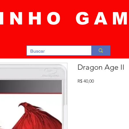
INHO GA
Dragon Age II
Preço
R$ 40,00