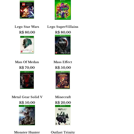
Lego Star Wars
Lego SuperVillains
Preço
Preço
R$ 80,00
R$ 80,00
Man Of Medan
Mass Effect
Preço
Preço
R$ 70,00
R$ 50,00
Metal Gear Solid V
Minecraft
Preço
Preço
R$ 50,00
R$ 20,00
Monster Hunter
Outlast Trinity