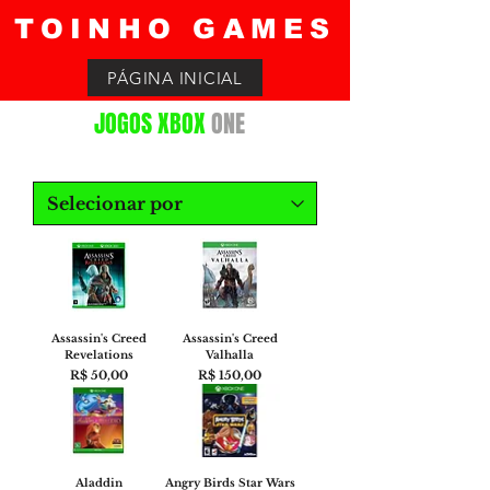
TOINHO GAMES
PÁGINA INICIAL
JOGOS XBOX
ONE
Assassin's Creed
Assassin's Creed
Revelations
Valhalla
Preço
Preço
R$ 50,00
R$ 150,00
Aladdin
Angry Birds Star Wars