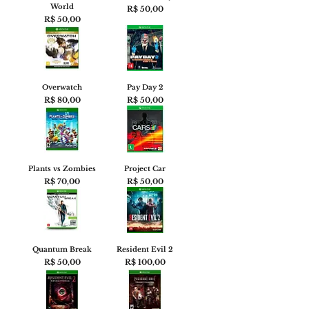
World
Preço
R$ 50,00
Preço
R$ 50,00
Overwatch
Pay Day 2
Preço
Preço
R$ 80,00
R$ 50,00
Plants vs Zombies
Project Car
Preço
Preço
R$ 70,00
R$ 50,00
Quantum Break
Resident Evil 2
Preço
Preço
R$ 50,00
R$ 100,00