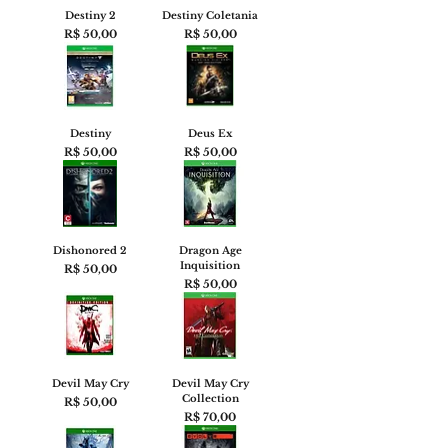
Destiny 2
Destiny Coletania
Preço
Preço
R$ 50,00
R$ 50,00
Destiny
Deus Ex
Preço
Preço
R$ 50,00
R$ 50,00
Dishonored 2
Dragon Age
Inquisition
Preço
R$ 50,00
Preço
R$ 50,00
Devil May Cry
Devil May Cry
Collection
Preço
R$ 50,00
Preço
R$ 70,00