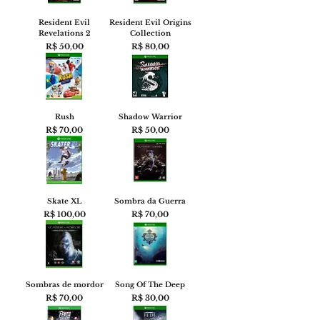
Resident Evil
Resident Evil Origins
Revelations 2
Collection
Preço
Preço
R$ 50,00
R$ 80,00
Rush
Shadow Warrior
Preço
Preço
R$ 70,00
R$ 50,00
Skate XL
Sombra da Guerra
Preço
Preço
R$ 100,00
R$ 70,00
Sombras de mordor
Song Of The Deep
Preço
Preço
R$ 70,00
R$ 30,00