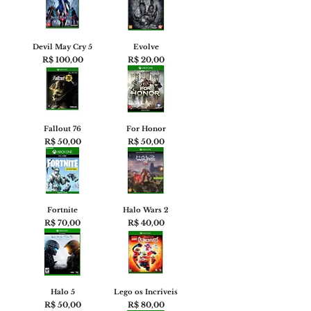
Devil May Cry 5
Evolve
Preço
Preço
R$ 100,00
R$ 20,00
Fallout 76
For Honor
Preço
Preço
R$ 50,00
R$ 50,00
Fortnite
Halo Wars 2
Preço
Preço
R$ 70,00
R$ 40,00
Halo 5
Lego os Incriveis
Preço
Preço
R$ 50,00
R$ 80,00